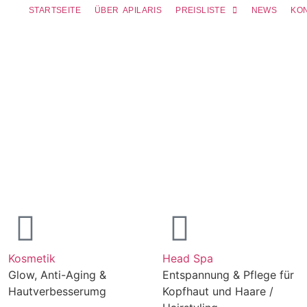
STARTSEITE
ÜBER APILARIS
PREISLISTE
NEWS
KO
Kosmetik
Head Spa
Glow, Anti-Aging &
Entspannung & Pflege für
hier sehr gut
Hautverbesserumg
Kopfhaut und Haare /
wird sehr viel
e gelegt. Ein