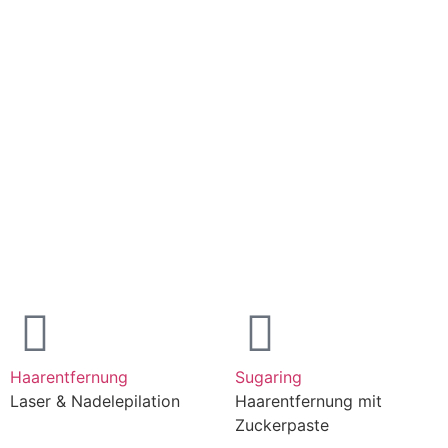
Haarentfernung
Sugaring
Stefanie
Laser & Nadelepilation
Haarentfernung mit
„Ich fühle mich 
Zuckerpaste
aufgehoben. Es 
Wert auf Hygien