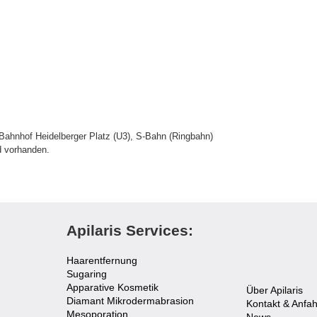
-Bahnhof Heidelberger Platz (U3), S-Bahn (Ringbahn)
d vorhanden.
Apilaris Services:
Haarentfernung
Sugaring
Apparative Kosmetik
Über Apilaris
Diamant Mikrodermabrasion
Kontakt & Anfah
Mesoporation
News