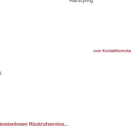
Hairstyling
.“
zum Kontaktformular
1
kostenlosen Rückrufservice...