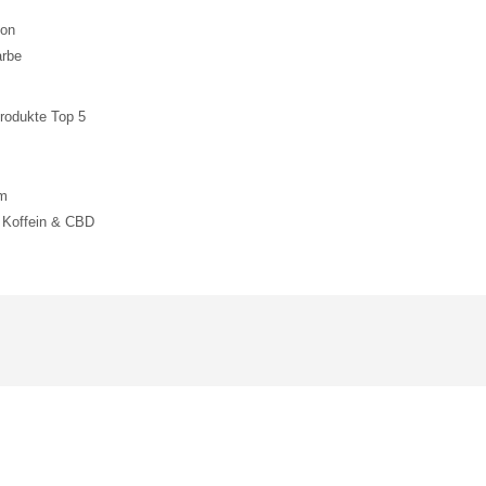
ion
arbe
rodukte Top 5
um
 Koffein & CBD