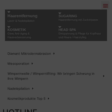
ÜBER 
Haarentfernung
Stefanie
SUGARING
Haarentfernung mit Zuckerpaste
Laser & Nadelepilation
KOSMETIK
HEAD SPA
„Ich fühle mich hier sehr gut aufgehoben. Es wird sehr
Glow, Anti-Aging &
Entspannung & Pflege für Kopfhaut
viel Wert auf Hygiene gelegt. Ein gutes Ambiente.“
Hautverbesserumg
und Haare / Hairstyling
Diamant Mikrodermabrasion
Mesoporation
Wimpernwelle / Wimpernlifting: Wir bringen Schwung in
Ihre Wimpern​
Nadelepilation
Kosmetikprodukte Top 5