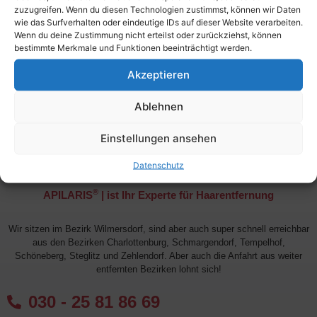
1 Min. 2,00€
zuzugreifen. Wenn du diesen Technologien zustimmst, können wir Daten
wie das Surfverhalten oder eindeutige IDs auf dieser Website verarbeiten.
1 Std. 120,00€
Wenn du deine Zustimmung nicht erteilst oder zurückziehst, können
bestimmte Merkmale und Funktionen beeinträchtigt werden.
TIPP: Geschenkgutschein
Akzeptieren
Sie wollen einen Gutschein verschenken? Zum Online
Ablehnen
bestellen eines Spray-Tanning Gutscheins nutzen sie
unsere Onlinebestellmöglichkeit:
Gutschein online
Einstellungen ansehen
bestellen
Datenschutz
®
APILARIS
| ist Ihr Experte für Haarentfernung
Wir sitzen im Bezirk Wilmersdorf, sind aber auch super schnell erreichbar
aus den Bezirken Charlottenburg, Schmargendorf, Tempelhof,
Schöneberg, Steglitz und Zehlendorf. Aber auch die Anfahrt aus weiter
entfernten Bezirken lohnt sich!
030 - 25 81 86 69