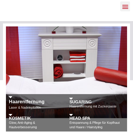
ÜBER 
Haarentfernung
SUGARING
Haarentfernung mit Zuckerpaste
Laser & Nadelepilation
KOSMETIK
HEAD SPA
Glow, Anti-Aging &
Entspannung & Pflege für Kopfhaut
Stefanie
„Ich fühle mich hier sehr gut aufgehoben. Es wird sehr
Hautverbesserumg
und Haare / Hairstyling
viel Wert auf Hygiene gelegt. Ein gutes Ambiente.“